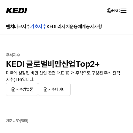
KEDI Korea Economic Daily Index
ENG
전체
벤치마크지수
기초지수
KEDI 리서치
운용체계
공지사항
주식지수
KEDI 글로벌비만산업Top2+
미국에 상장된 비만 산업 관련 대표 10 개 주식으로 구성된 주식 전략
지수(TR)입니다.
지수방법론
지수데이터
기준 USD(달러)