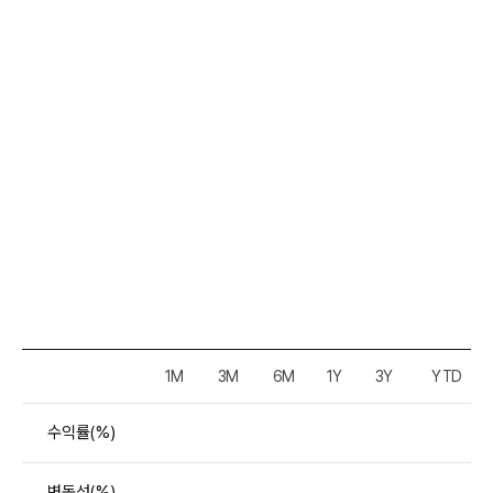
1M
3M
6M
1Y
3Y
YTD
구분
수익률(%)
변동성(%)