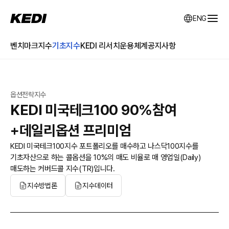
KEDI Korea Economic Daily Index
ENG
전체
벤치마크지수
기초지수
KEDI 리서치
운용체계
공지사항
옵션전략지수
KEDI 미국테크100 90%참여
+데일리옵션 프리미엄
KEDI 미국테크100지수 포트폴리오를 매수하고 나스닥100지수를
기초자산으로 하는 콜옵션을 10%의 매도 비율로 매 영업일(Daily)
매도하는 커버드콜 지수(TR)입니다.
지수방법론
지수데이터