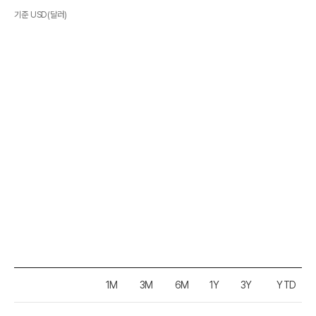
기준 USD(달러)
1M
3M
6M
1Y
3Y
YTD
구분